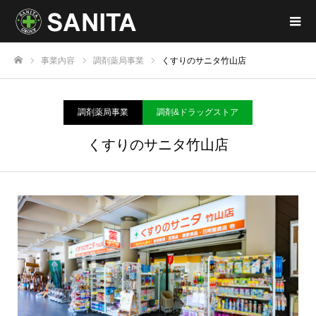
事業内容
調剤薬局事業
くすりのサニタ竹山店
ホーム
調剤薬局事業
調剤&ドラッグストア
くすりのサニタ竹山店