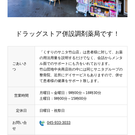
ドラッグストア併設調剤薬局です！
「くすりのサニタ竹山店」は患者様に対して、お薬
の用法用量を説明するだけでなく、会話からメンタ
ごあいさ
ル面でのサポートにも力をいれております。
つ
竹山団地中央商店街の中には同じサニタグループの
整骨院、近所にデイサービスもありますので、併せ
て患者様の健康をサポート致します。
月曜日～金曜日：9時00分～18時30分
営業時間
土曜日：9時00分～15時00分
定休日
日曜日・祝祭日
お問い合
045-933-3033
せ