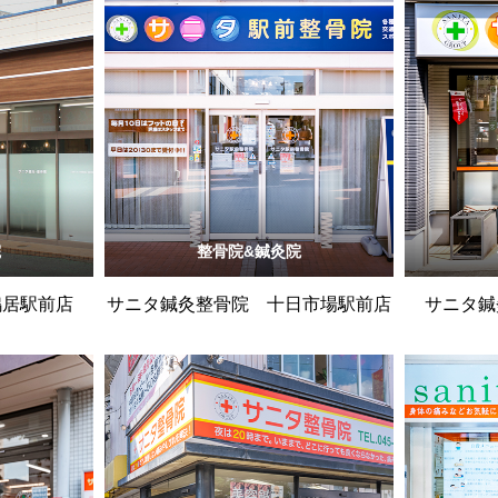
院
整骨院&鍼灸院
鴨居駅前店
サニタ鍼灸整骨院 十日市場駅前店
サニタ鍼