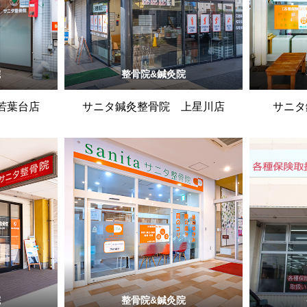
院
整骨院&鍼灸院
若葉台店
サニタ鍼灸整骨院 上星川店
サニタ
院
整骨院&鍼灸院