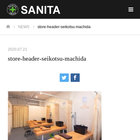
NEWS
store-header-seikotsu-machida
ホーム
2020.07.21
store-header-seikotsu-machida