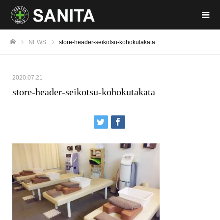
NEWS
store-header-seikotsu-kohokutakata
ホーム
2020.07.21
store-header-seikotsu-kohokutakata