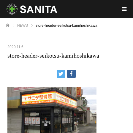
NEWS
store-header-seikotsu-kamihoshikawa
ホーム
2020.11.6
store-header-seikotsu-kamihoshikawa