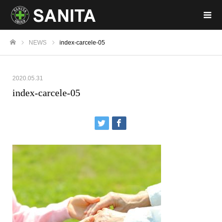
NEWS
index-carcele-05
ホーム
2020.05.31
index-carcele-05