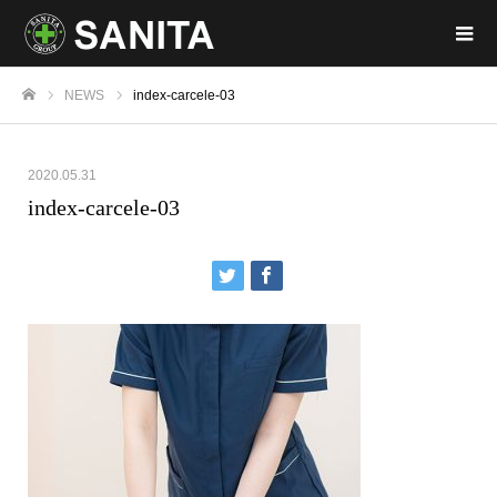
NEWS
index-carcele-03
ホーム
2020.05.31
index-carcele-03