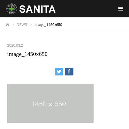
NEWS
image_1450x650
ホーム
2020.03.2
image_1450x650