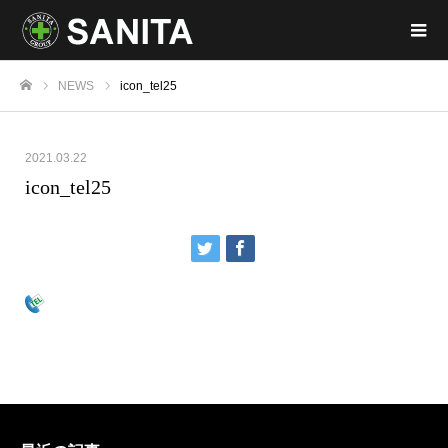
NEWS
icon_tel25
ホーム
2021.03.22
icon_tel25