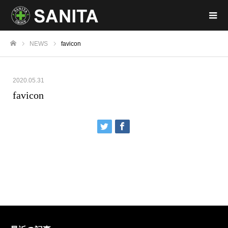
NEWS
favicon
ホーム
2020.05.31
favicon